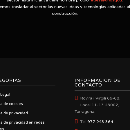
sector, esta iniciativa tiene nombre propio:
#desayunosgcd
.
emos trasladar al sector las nuevas ideas y tecnologías aplicadas 
construcción.
EGORIAS
INFORMACIÓN DE
CONTACTO
 Legal
Rovira i Virgili 66-68,
ca de cookies
Local 11-13 43002,
Tarragona.
ca de privacidad
Tel.:
977 243 364
ica de privacidad en redes
les