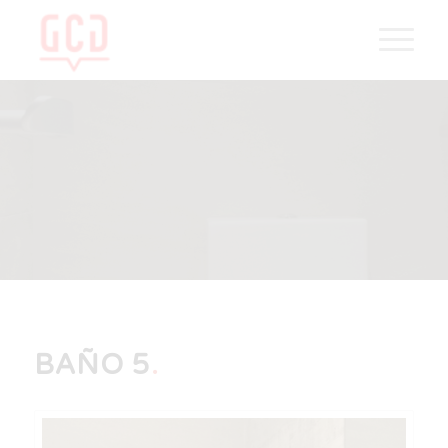
BAÑO 5
.